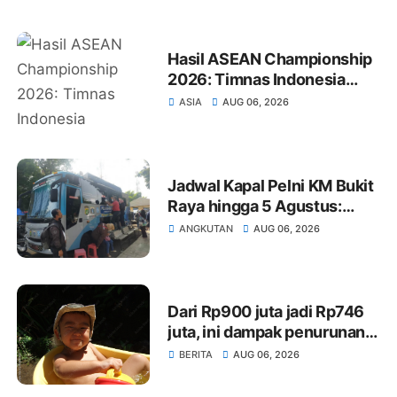
Hasil ASEAN Championship
2026: Timnas Indonesia
Kalahkan Kamboja 5-1,
ASIA
AUG 06, 2026
Singapura Melesat
Jadwal Kapal Pelni KM Bukit
Raya hingga 5 Agustus:
Rute Surabaya-Pontianak,
ANGKUTAN
AUG 06, 2026
Natuna-Letung, Kijang-
Jakarta
Dari Rp900 juta jadi Rp746
juta, ini dampak penurunan
anggaran Paskibraka
BERITA
AUG 06, 2026
Pasangkayu