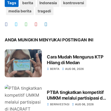
Tags
berita
Indonesia
kontroversi
media berita
tragedi
ANDA MUNGKIN MENYUKAI POSTINGAN INI
Cara Mudah Mengurus KTP
Hilang di Medan
BERITA
AUG 06, 2026
PTBA tingkatkan kompetitif
UMKM melalui partisipasi di
INACRAFT 2026
BERINVESTASI
AUG 06, 2026