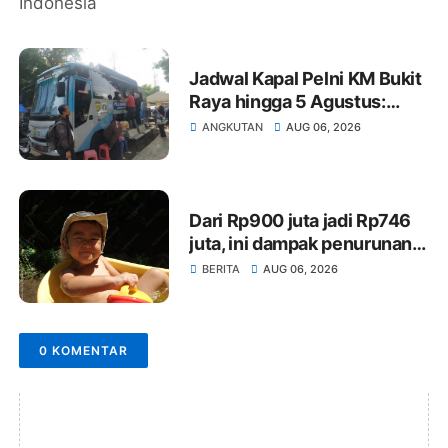
Singapura Melesat
Jadwal Kapal Pelni KM Bukit
Raya hingga 5 Agustus:
Rute Surabaya-Pontianak,
ANGKUTAN
AUG 06, 2026
Natuna-Letung, Kijang-
Jakarta
Dari Rp900 juta jadi Rp746
juta, ini dampak penurunan
anggaran Paskibraka
BERITA
AUG 06, 2026
Pasangkayu
0 KOMENTAR