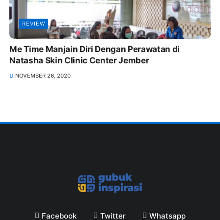
REVIEW
Me Time Manjain Diri Dengan Perawatan di
Natasha Skin Clinic Center Jember
NOVEMBER 26, 2020
Facebook
Twitter
Whatsapp