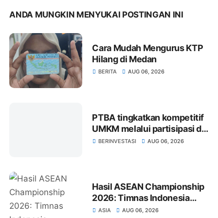
ANDA MUNGKIN MENYUKAI POSTINGAN INI
Cara Mudah Mengurus KTP
Hilang di Medan
BERITA
AUG 06, 2026
PTBA tingkatkan kompetitif
UMKM melalui partisipasi di
INACRAFT 2026
BERINVESTASI
AUG 06, 2026
Hasil ASEAN Championship
2026: Timnas Indonesia
Kalahkan Kamboja 5-1,
ASIA
AUG 06, 2026