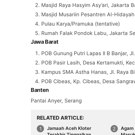
Masjid Raya Hasyim Asy’ari, Jakarta B
Masjid Musariin Pesantren Al-Hidayah
Pulau Karya/Pramuka (tentative)
Rumah Falak Pondok Labu, Jakarta Se
Jawa Barat
POB Gunung Putri Lapas II B Banjar, Jl
POB Pasir Lasih, Desa Kertamukti, Ke
Kampus SMA Astha Hanas, Jl. Raya Bi
POB Cibeas, Kp. Cibeas, Desa Sangra
Banten
Pantai Anyer, Serang
RELATED ARTICLE
Jamaah Aceh Kloter
Agam R
Terakhir Tinggalkan
Masuk