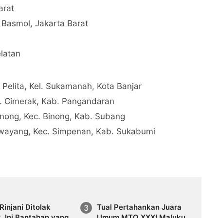
arat
 Basmol, Jakarta Barat
latan
. Pelita, Kel. Sukamanah, Kota Banjar
c. Cimerak, Kab. Pangandaran
nong, Kec. Binong, Kab. Subang
wayang, Kec. Simpenan, Kab. Sukabumi
injani Ditolak
Tual Pertahankan Juara
, Ini Bantahan yang
Umum MTQ XXXI Maluku