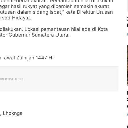
benar-benar akurat. “Pemantauan hilal dilakukan
agar hasil rukyat yang diperoleh semakin akurat
tusan dalam sidang isbat,” kata Direktur Urusan
rsad Hidayat.
dilakukan. Lokasi pemantauan hilal ada di Kota
ntor Gubernur Sumatera Utara.
lal awal Zulhijah 1447 H:
g, Lhoknga