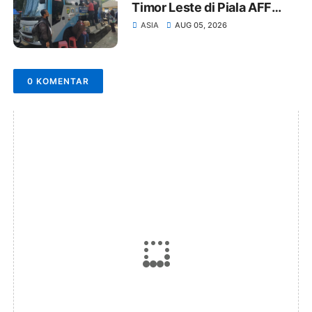
Timor Leste di Piala AFF
2026, Herdman Tekankan
ASIA
AUG 05, 2026
Fokus
0 KOMENTAR