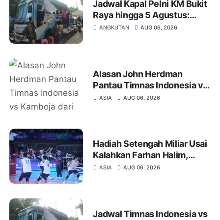
Jadwal Kapal Pelni KM Bukit
Raya hingga 5 Agustus:
Rute Surabaya-Pontianak,
ANGKUTAN
AUG 06, 2026
Natuna-Letung, Kijang-
Jakarta
Alasan John Herdman
Pantau Timnas Indonesia vs
Kamboja dari Tribune: Cetak
ASIA
AUG 06, 2026
3 Gol Tanpa Dia
Hadiah Setengah Miliar Usai
Kalahkan Farhan Halim,
Vietnam Tak Perlu Takut
ASIA
AUG 06, 2026
Hadapi Indonesia dan
Thailand
Jadwal Timnas Indonesia vs