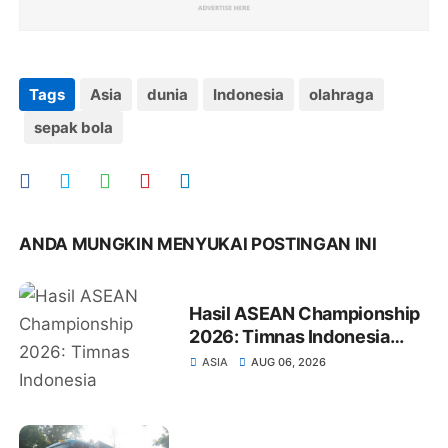
Tags
Asia
dunia
Indonesia
olahraga
sepak bola
ANDA MUNGKIN MENYUKAI POSTINGAN INI
Hasil ASEAN Championship
2026: Timnas Indonesia
Kalahkan Kamboja 5-1,
ASIA
AUG 06, 2026
Singapura Melesat