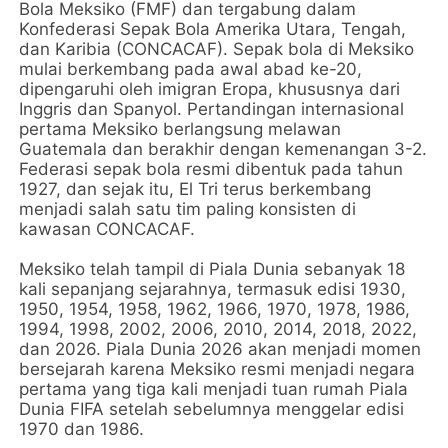
Bola Meksiko (FMF) dan tergabung dalam
Konfederasi Sepak Bola Amerika Utara, Tengah,
dan Karibia (CONCACAF). Sepak bola di Meksiko
mulai berkembang pada awal abad ke-20,
dipengaruhi oleh imigran Eropa, khususnya dari
Inggris dan Spanyol. Pertandingan internasional
pertama Meksiko berlangsung melawan
Guatemala dan berakhir dengan kemenangan 3-2.
Federasi sepak bola resmi dibentuk pada tahun
1927, dan sejak itu, El Tri terus berkembang
menjadi salah satu tim paling konsisten di
kawasan CONCACAF.
Meksiko telah tampil di Piala Dunia sebanyak 18
kali sepanjang sejarahnya, termasuk edisi 1930,
1950, 1954, 1958, 1962, 1966, 1970, 1978, 1986,
1994, 1998, 2002, 2006, 2010, 2014, 2018, 2022,
dan 2026. Piala Dunia 2026 akan menjadi momen
bersejarah karena Meksiko resmi menjadi negara
pertama yang tiga kali menjadi tuan rumah Piala
Dunia FIFA setelah sebelumnya menggelar edisi
1970 dan 1986.