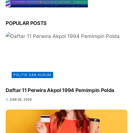
POPULAR POSTS
POLITIK DAN HUKUM
Daftar 11 Perwira Akpol 1994 Pemimpin Polda
JUNI 05, 2026