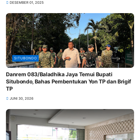
DESEMBER 01, 2025
SITUBONDO
Danrem 083/Baladhika Jaya Temui Bupati
Situbondo, Bahas Pembentukan Yon TP dan Brigif
TP
JUNI 30, 2026