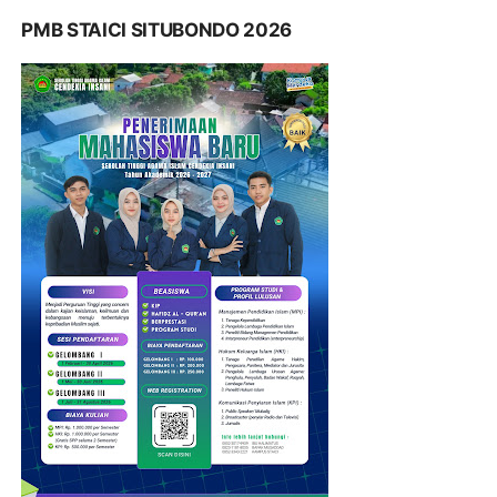
PMB STAICI SITUBONDO 2026