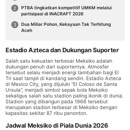
PTBA tingkatkan kompetitif UMKM melalui
partisipasi di INACRAFT 2026
Dua Miliar Pohon, Kekayaan Tak Terhitung
Aceh
Estadio Azteca dan Dukungan Suporter
Salah satu kekuatan terbesar Meksiko adalah
dukungan penuh dari suporternya. Atmosfer
tersebut selalu menjadi energi tambahan bagi El
Tri saat tampil di kandang sendiri. Estadio Azteca
di Mexico City, yang dijuluki “El Coloso de Santa
Ursula”, menjadi simbol sepak bola Meksiko
sekaligus salah satu stadion paling ikonik di dunia.
Stadion yang dibangun pada 1966 tersebut
merupakan stadion terbesar di Meksiko dengan
kapasitas sekitar 87 ribu penonton.
Jadwal Meksiko di Piala Dunia 2026