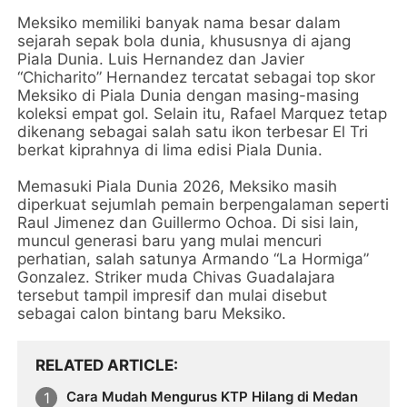
Meksiko memiliki banyak nama besar dalam
sejarah sepak bola dunia, khususnya di ajang
Piala Dunia. Luis Hernandez dan Javier
“Chicharito” Hernandez tercatat sebagai top skor
Meksiko di Piala Dunia dengan masing-masing
koleksi empat gol. Selain itu, Rafael Marquez tetap
dikenang sebagai salah satu ikon terbesar El Tri
berkat kiprahnya di lima edisi Piala Dunia.
Memasuki Piala Dunia 2026, Meksiko masih
diperkuat sejumlah pemain berpengalaman seperti
Raul Jimenez dan Guillermo Ochoa. Di sisi lain,
muncul generasi baru yang mulai mencuri
perhatian, salah satunya Armando “La Hormiga”
Gonzalez. Striker muda Chivas Guadalajara
tersebut tampil impresif dan mulai disebut
sebagai calon bintang baru Meksiko.
RELATED ARTICLE
Cara Mudah Mengurus KTP Hilang di Medan