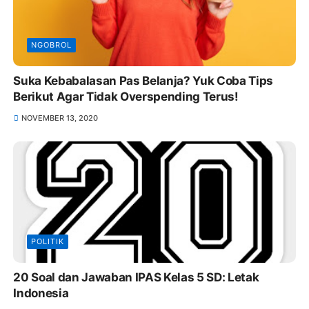
NGOBROL
Suka Kebabalasan Pas Belanja? Yuk Coba Tips
Berikut Agar Tidak Overspending Terus!
NOVEMBER 13, 2020
POLITIK
20 Soal dan Jawaban IPAS Kelas 5 SD: Letak
Indonesia