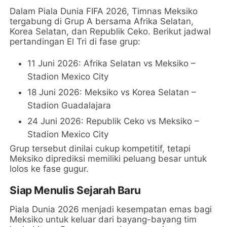
Dalam Piala Dunia FIFA 2026, Timnas Meksiko
tergabung di Grup A bersama Afrika Selatan,
Korea Selatan, dan Republik Ceko. Berikut jadwal
pertandingan El Tri di fase grup:
11 Juni 2026: Afrika Selatan vs Meksiko –
Stadion Mexico City
18 Juni 2026: Meksiko vs Korea Selatan –
Stadion Guadalajara
24 Juni 2026: Republik Ceko vs Meksiko –
Stadion Mexico City
Grup tersebut dinilai cukup kompetitif, tetapi
Meksiko diprediksi memiliki peluang besar untuk
lolos ke fase gugur.
Siap Menulis Sejarah Baru
Piala Dunia 2026 menjadi kesempatan emas bagi
Meksiko untuk keluar dari bayang-bayang tim