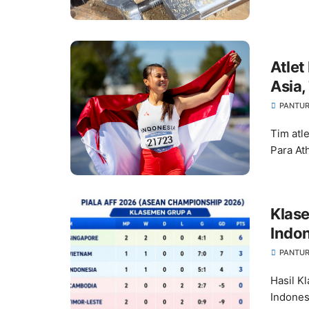
Atlet
Asia,
Meks
PANTUR
Tim atl
Para At
Klase
Indon
Domi
PANTUR
Hasil K
Indones