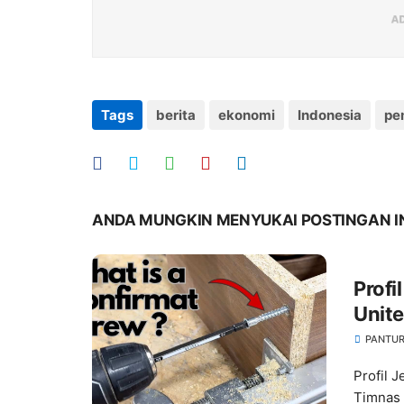
Tags
berita
ekonomi
Indonesia
pe
ANDA MUNGKIN MENYUKAI POSTINGAN I
Profi
Unit
Indo
PANTUR
Profil 
Timnas 