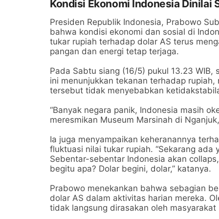
Kondisi Ekonomi Indonesia Dinilai 
Presiden Republik Indonesia, Prabowo Su
bahwa kondisi ekonomi dan sosial di Indo
tukar rupiah terhadap dolar AS terus men
pangan dan energi tetap terjaga.
Pada Sabtu siang (16/5) pukul 13.23 WIB, s
ini menunjukkan tekanan terhadap rupiah
tersebut tidak menyebabkan ketidakstabila
“Banyak negara panik, Indonesia masih ok
meresmikan Museum Marsinah di Nganjuk,
Ia juga menyampaikan keheranannya terha
fluktuasi nilai tukar rupiah. “Sekarang ad
Sebentar-sebentar Indonesia akan collaps,
begitu apa? Dolar begini, dolar,” katanya.
Prabowo menekankan bahwa sebagian bes
dolar AS dalam aktivitas harian mereka. Ol
tidak langsung dirasakan oleh masyarakat 