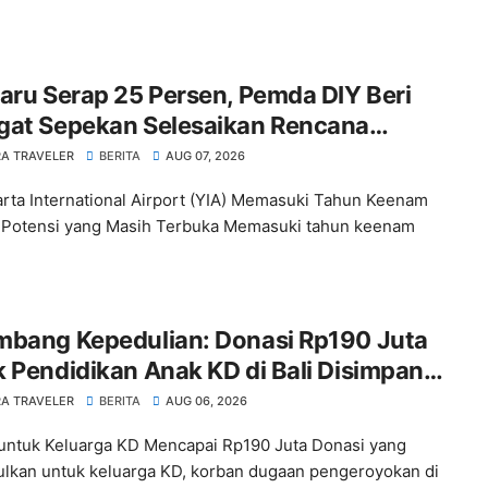
aru Serap 25 Persen, Pemda DIY Beri
gat Sepekan Selesaikan Rencana
ta
A TRAVELER
BERITA
AUG 07, 2026
rta International Airport (YIA) Memasuki Tahun Keenam
Potensi yang Masih Terbuka Memasuki tahun keenam
mbang Kepedulian: Donasi Rp190 Juta
 Pendidikan Anak KD di Bali Disimpan
m Deposito
A TRAVELER
BERITA
AUG 06, 2026
untuk Keluarga KD Mencapai Rp190 Juta Donasi yang
lkan untuk keluarga KD, korban dugaan pengeroyokan di