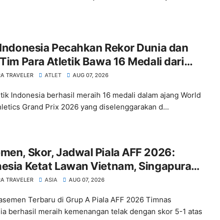
 Indonesia Pecahkan Rekor Dunia dan
 Tim Para Atletik Bawa 16 Medali dari
iko
A TRAVELER
ATLET
AUG 07, 2026
etik Indonesia berhasil meraih 16 medali dalam ajang World
hletics Grand Prix 2026 yang diselenggarakan d...
men, Skor, Jadwal Piala AFF 2026:
esia Ketat Lawan Vietnam, Singapura
nasi
A TRAVELER
ASIA
AUG 07, 2026
lasemen Terbaru di Grup A Piala AFF 2026 Timnas
ia berhasil meraih kemenangan telak dengan skor 5-1 atas