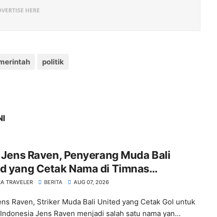
merintah
politik
NI
l Jens Raven, Penyerang Muda Bali
ed yang Cetak Nama di Timnas
nesia
A TRAVELER
BERITA
AUG 07, 2026
Jens Raven, Striker Muda Bali United yang Cetak Gol untuk
Indonesia Jens Raven menjadi salah satu nama yan...