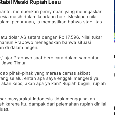
Stabil Meski Rupiah Lesu
bianto, memberikan pernyataan yang menegaskan
nesia masih dalam keadaan baik. Meskipun nilai
galami penurunan, ia memastikan bahwa stabilitas
atu dolar AS setara dengan Rp 17.596. Nilai tukar
, namun Prabowo menegaskan bahwa situasi
n di dalam negeri.
e,” ujar Prabowo saat berbicara dalam sambutan
 Jawa Timur.
dap pihak-pihak yang merasa cemas akibat
a yang selalu, entah apa saya enggak mengerti ya.
 akan keos, akan apa ya kan? Rupiah begini, rupiah
ar masyarakat Indonesia tidak menggunakan
eh karena itu, dampak dari pelemahan rupiah dinilai
luas.