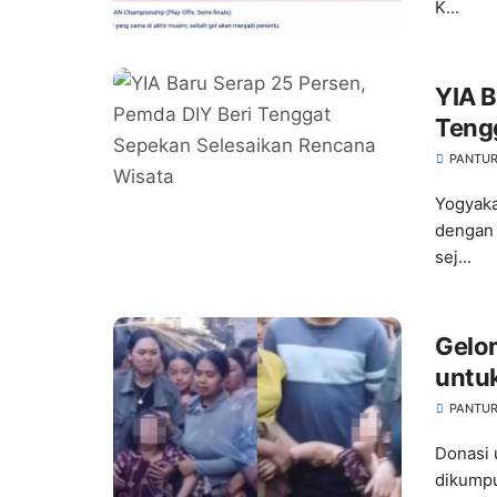
K...
YIA B
Teng
Wisa
PANTUR
Yogyaka
dengan 
sej...
Gelo
untuk
dala
PANTUR
Donasi 
dikumpu