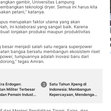
angkan gambir, Universitas Lampung
bangkan teknologi dryer. Semua ini harus kita
sakan petani,” katanya.
ampus merupakan faktor utama yang akan
ah, ini kolaborasi yang sangat baik. Karena
at lonjakan produksi maupun produktivitas
g besar menjadi salah satu negara superpower
kuatan bangsa bersatu membangun ekosistem riset
rpower, tumpuannya adalah inovasi baru dari
a dorong,” tegas Amran.
Era Erdogan:
Satu Tahun Xpeng di
an Militer Terbesar
Indonesia: Membangun
dan Pemain Industri
Kepercayaan, Mendengar,
hanan Global
dan Berinovasi
 dari Menteri Pendidikan Tinggi, Sains, dan