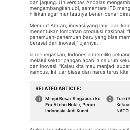
dan jagung. Universitas Andalas mengemb
mengembangkan ubi, sementara ITB mengem
hilirkan agar manfaatnya benar-benar dira
Menurut Amran, inovasi yang lahir dari k
menentukan lompatan produksi nasional. “N
penemuan-penemuan baru yang bisa membu
berasal dari inovasi,” ujarnya.
Ia menegaskan, Indonesia memiliki peluan
melalui sektor pangan apabila seluruh ke
dan inovasi. “Kalau kita mau menjadi supe
kampus. Ini luar biasa dan harus terus kit
RELATED ARTICLE
Mimpi Besar Singapura ke
Turki 
Era AI dan Nuklir, Peran
Kekuat
Indonesia Jadi Kunci
NATO 
Perta
Ajakan tersebut mendapat sambutan positif