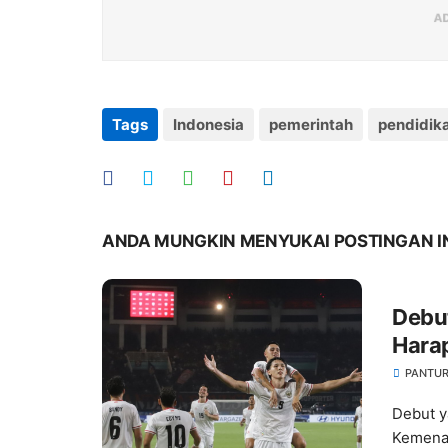
Tags
Indonesia
pemerintah
pendidik
ANDA MUNGKIN MENYUKAI POSTINGAN I
Debut
Hara
Meni
PANTUR
Debut y
Kemenan