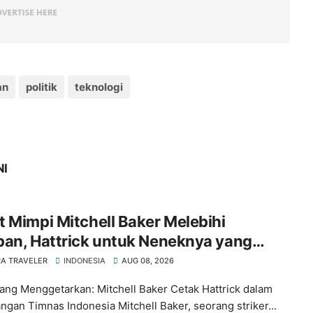
an
politik
teknologi
NI
 Mimpi Mitchell Baker Melebihi
pan, Hattrick untuk Neneknya yang
nggal
A TRAVELER
INDONESIA
AUG 08, 2026
ang Menggetarkan: Mitchell Baker Cetak Hattrick dalam
gan Timnas Indonesia Mitchell Baker, seorang striker...