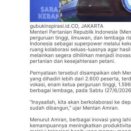
gubukinspirasi.id.CO, JAKARTA
Menteri Pertanian Republik Indonesia (M
perguruan tinggi, ilmuwan, dan lembaga r
Indonesia sebagai superpower melalui ke
ruang kolaborasi seluas-luasnya agar hasil
melainkan segera dihilirkan menjadi inov
pertanian dan kesejahteraan petani.
Pernyataan tersebut disampaikan oleh Me
yang dihadiri lebih dari 2.600 peserta, terd
vokasi, enam ketua perguruan tinggi, 1.596
berbagai lembaga, pada Sabtu (27/6/2026
“Insyaallah, kita akan berkolaborasi ke de
sudah dibangun,” ujar Mentan Amran.
Menurut Amran, berbagai inovasi yang lahi
kemampuannya meningkatkan produktivitas 