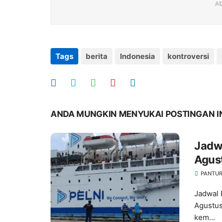
Tags
berita
Indonesia
kontroversi
ANDA MUNGKIN MENYUKAI POSTINGAN I
Jadwa
Agust
Kebe
PANTUR
Jadwal 
Agustus
kem...