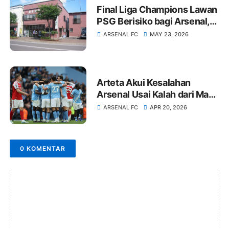
Final Liga Champions Lawan
PSG Berisiko bagi Arsenal,
Ben White Cedera
ARSENAL FC
MAY 23, 2026
Arteta Akui Kesalahan
Arsenal Usai Kalah dari Man
City
ARSENAL FC
APR 20, 2026
0 KOMENTAR