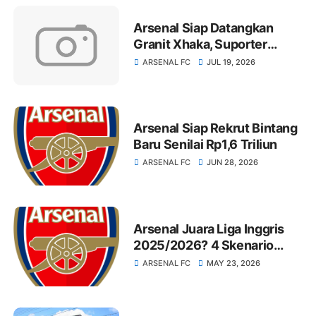
Arsenal Siap Datangkan
Granit Xhaka, Suporter
Banjarmasin Dukung
ARSENAL FC
JUL 19, 2026
Arsenal Siap Rekrut Bintang
Baru Senilai Rp1,6 Triliun
ARSENAL FC
JUN 28, 2026
Arsenal Juara Liga Inggris
2025/2026? 4 Skenario
Update, Man City Masih
ARSENAL FC
MAY 23, 2026
Berbahaya