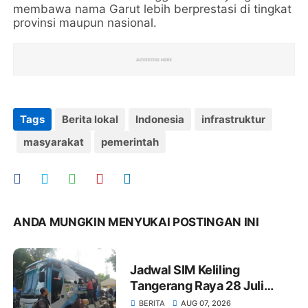
membawa nama Garut lebih berprestasi di tingkat
provinsi maupun nasional.
Tags
Berita lokal
Indonesia
infrastruktur
masyarakat
pemerintah
ANDA MUNGKIN MENYUKAI POSTINGAN INI
Jadwal SIM Keliling
Tangerang Raya 28 Juli
2026: Syarat dan Lokasi
BERITA
AUG 07, 2026