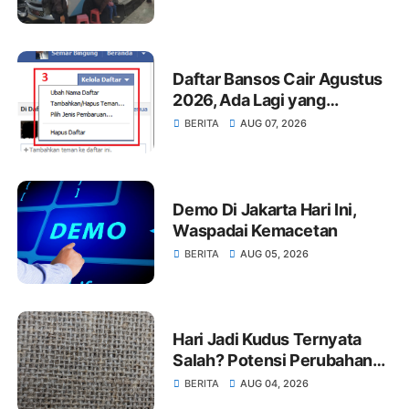
Terbaru
Daftar Bansos Cair Agustus
2026, Ada Lagi yang
Dibagikan Khusus Bulan Ini
BERITA
AUG 07, 2026
Demo Di Jakarta Hari Ini,
Waspadai Kemacetan
BERITA
AUG 05, 2026
Hari Jadi Kudus Ternyata
Salah? Potensi Perubahan
Setiap Tahun
BERITA
AUG 04, 2026