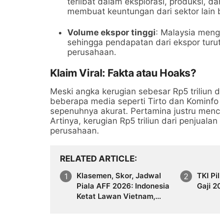
terlibat dalam eksplorasi, produksi, da
membuat keuntungan dari sektor lain 
Volume ekspor tinggi
: Malaysia meng
sehingga pendapatan dari ekspor tur
perusahaan.
Klaim Viral: Fakta atau Hoaks?
Meski angka kerugian sebesar Rp5 triliun d
beberapa media seperti Tirto dan Kominfo
sepenuhnya akurat. Pertamina justru menca
Artinya, kerugian Rp5 triliun dari penjua
perusahaan.
RELATED ARTICLE
Klasemen, Skor, Jadwal
TKI Pi
Piala AFF 2026: Indonesia
Gaji 2
Ketat Lawan Vietnam,
Singapura Dominasi