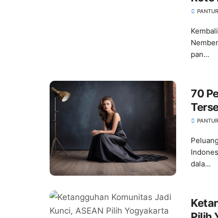
PANTUR
Kembali
Nembera
pan...
70 Pe
Ters
PANTUR
Peluang
Indones
dala...
Keta
Pilih