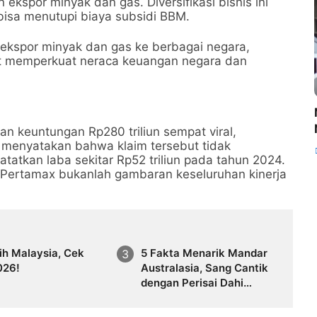
n ekspor minyak dan gas. Diversifikasi bisnis ini
bisa menutupi biaya subsidi BBM.
ekspor minyak dan gas ke berbagai negara,
ut memperkuat neraca keuangan negara dan
an keuntungan Rp280 triliun sempat viral,
 menyatakan bahwa klaim tersebut tidak
tatkan laba sekitar Rp52 triliun pada tahun 2024.
lan Pertamax bukanlah gambaran keseluruhan kinerja
lih Malaysia, Cek
5 Fakta Menarik Mandar
026!
Australasia, Sang Cantik
dengan Perisai Dahi
Merah