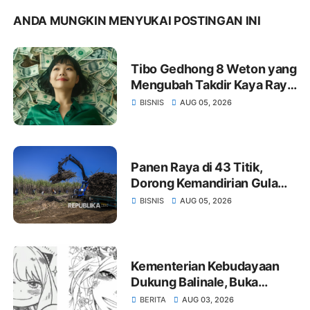
ANDA MUNGKIN MENYUKAI POSTINGAN INI
Tibo Gedhong 8 Weton yang
Mengubah Takdir Kaya Raya
dan Hidup Makmur Sejak
BISNIS
AUG 05, 2026
Lahir
Panen Raya di 43 Titik,
Dorong Kemandirian Gula
dan Kedelai
BISNIS
AUG 05, 2026
Kementerian Kebudayaan
Dukung Balinale, Buka
Peluang Film Indonesia
BERITA
AUG 03, 2026