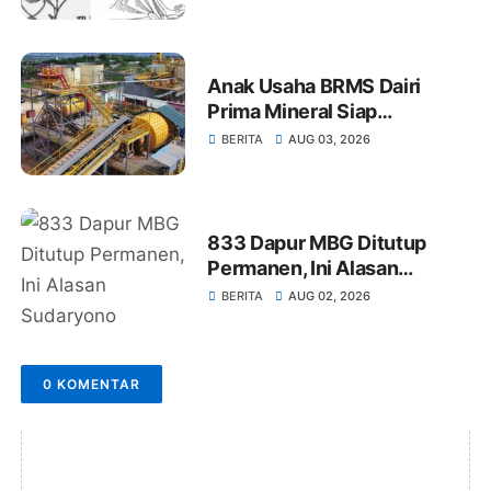
Global
Anak Usaha BRMS Dairi
Prima Mineral Siap
Kembangkan Tambang
BERITA
AUG 03, 2026
Bawah Tanah Seng dan
Timah Hitam
833 Dapur MBG Ditutup
Permanen, Ini Alasan
Sudaryono
BERITA
AUG 02, 2026
0 KOMENTAR