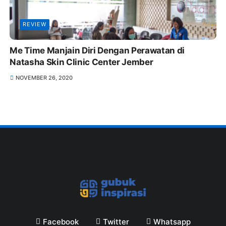
REVIEW
Me Time Manjain Diri Dengan Perawatan di
Natasha Skin Clinic Center Jember
NOVEMBER 26, 2020
Facebook
Twitter
Whatsapp