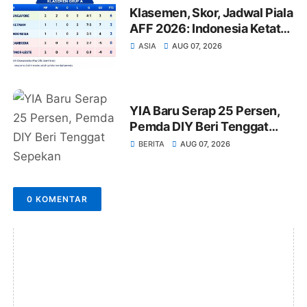
Klasemen, Skor, Jadwal Piala
AFF 2026: Indonesia Ketat
Lawan Vietnam, Singapura
ASIA
AUG 07, 2026
Dominasi
YIA Baru Serap 25 Persen,
Pemda DIY Beri Tenggat
Sepekan Selesaikan
BERITA
AUG 07, 2026
Rencana Wisata
0 KOMENTAR