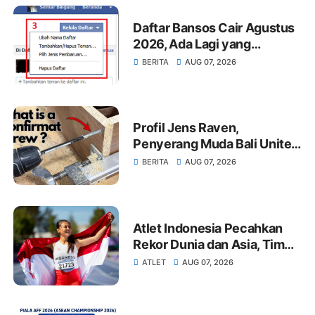
Daftar Bansos Cair Agustus
2026, Ada Lagi yang
Dibagikan Khusus Bulan Ini
BERITA
AUG 07, 2026
Profil Jens Raven,
Penyerang Muda Bali United
yang Cetak Nama di Timnas
BERITA
AUG 07, 2026
Indonesia
Atlet Indonesia Pecahkan
Rekor Dunia dan Asia, Tim
Para Atletik Bawa 16 Medali
ATLET
AUG 07, 2026
dari Meksiko